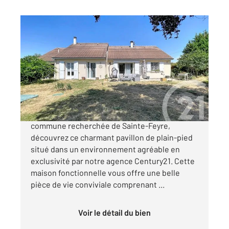
STE FEYRE 23
2
110,40 m
, 5 pièces
Ref : 3952
Maison à vendre
185 000 €
À proximité immédiate de GUÉRET, sur la
commune recherchée de Sainte-Feyre,
découvrez ce charmant pavillon de plain-pied
situé dans un environnement agréable en
exclusivité par notre agence Century21. Cette
maison fonctionnelle vous offre une belle
pièce de vie conviviale comprenant ...
Voir le détail du bien