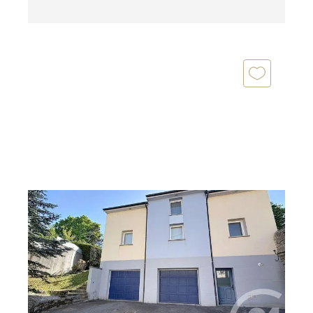
GUERET 23
2
105 m
, 5 pièces
Ref : 3713
Maison à vendre
210 000 €