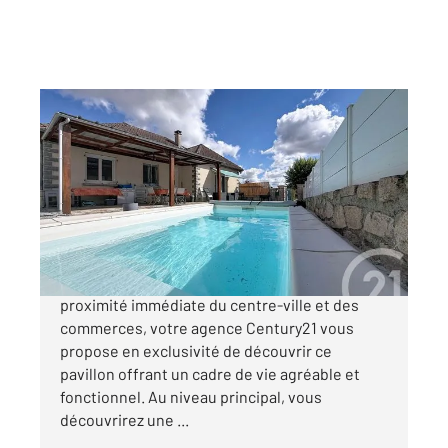
GUERET 23
2
166 m
, 8 pièces
Ref : 3894
Maison à vendre
235 000 €
Situé dans un quartier recherché de Guéret, à
proximité immédiate du centre-ville et des
commerces, votre agence Century21 vous
propose en exclusivité de découvrir ce
pavillon offrant un cadre de vie agréable et
fonctionnel. Au niveau principal, vous
découvrirez une ...