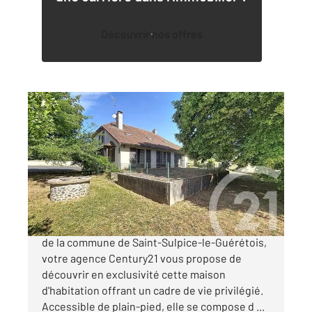
Découvrir nos offres
ST SULPICE LE GUERETOIS 23
2
201,80 m
, 7 pièces
Ref : 3175
Maison à vendre
141 000 €
Située au cœur d'un village calme et agréable
de la commune de Saint-Sulpice-le-Guérétois,
votre agence Century21 vous propose de
découvrir en exclusivité cette maison
d'habitation offrant un cadre de vie privilégié.
Accessible de plain-pied, elle se compose d ...