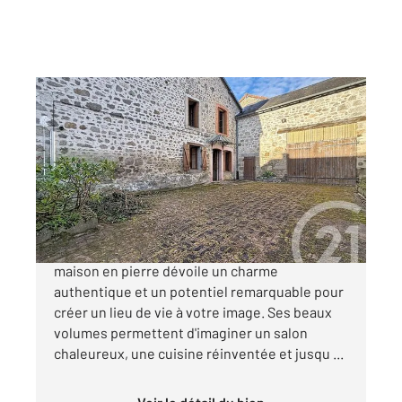
STE FEYRE 23
2
95 m
, 5 pièces
Ref : 3721
Maison à vendre
59 900 €
À Sainte-Feyre, proche des commodités, cette
maison en pierre dévoile un charme
authentique et un potentiel remarquable pour
créer un lieu de vie à votre image. Ses beaux
volumes permettent d'imaginer un salon
chaleureux, une cuisine réinventée et jusqu ...