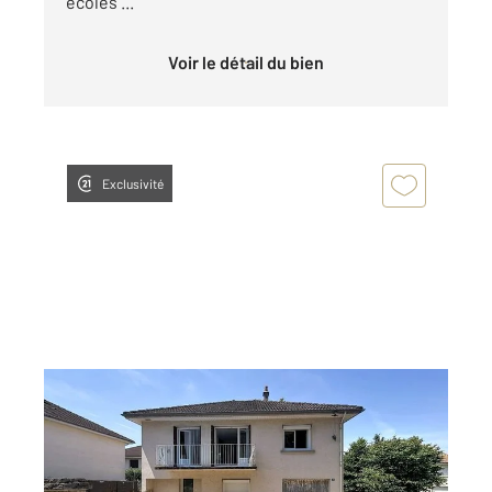
écoles ...
Voir le détail du bien
Exclusivité
GUERET 23
2
86,80 m
, 3 pièces
Ref : 3915
Maison à vendre