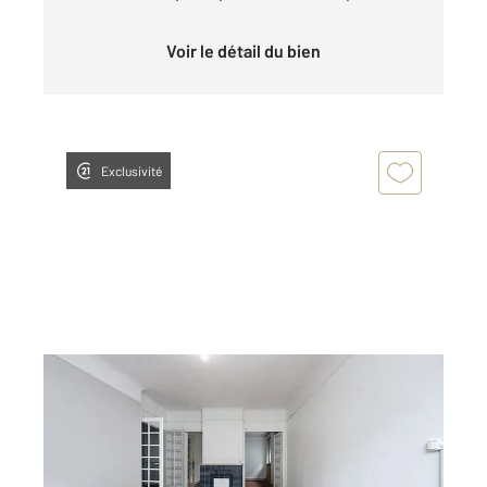
Voir le détail du bien
Exclusivité
GUERET 23
2
119 m
, 5 pièces
Ref : 3851
Appartement F6 à vendre