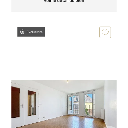
Voir le détail du bien
Exclusivité
GUERET 23
2
37 m
, 1 pièce
Ref : 3877
Appartement T1 à vendre
43 000 €