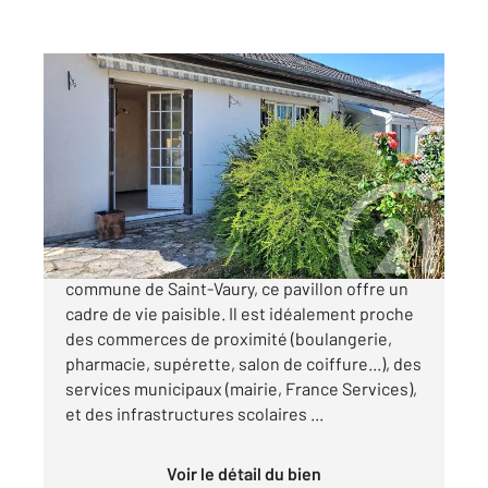
ST VAURY 23
2
98,50 m
, 5 pièces
Ref : 3700
Maison à vendre
99 000 €
Exclusivité CENTURY21 !!! Situé dans la
commune de Saint-Vaury, ce pavillon offre un
cadre de vie paisible. Il est idéalement proche
des commerces de proximité (boulangerie,
pharmacie, supérette, salon de coiffure...), des
services municipaux (mairie, France Services),
et des infrastructures scolaires ...
Voir le détail du bien