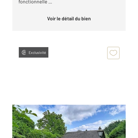
fonctionnelle ...
Voir le détail du bien
Exclusivité
GUERET 23
2
118,74 m
, 4 pièces
Ref : 3332
Maison à vendre