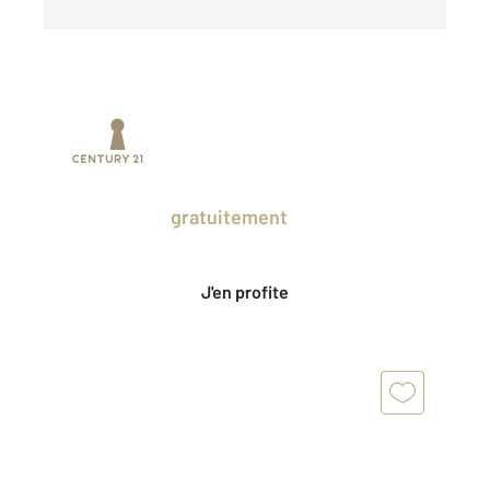
Prenez un temps d'avance sur le marché
en profitant
gratuitement
des Ventes
Privées CENTURY 21.
J'en profite