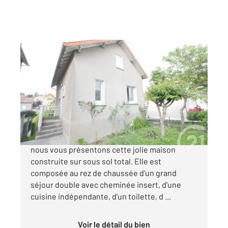
GUERET 23
2
82 m
, 4 pièces
Ref : 3564
Maison à vendre
87 000 €
GUERET, dans un quartier calme pavillonnaire,
nous vous présentons cette jolie maison
construite sur sous sol total. Elle est
composée au rez de chaussée d'un grand
séjour double avec cheminée insert, d'une
cuisine indépendante, d'un toilette, d ...
Voir le détail du bien