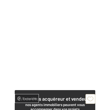
Vous êtes acquéreur et vendeur,
Exclusivité
nos agents immobiliers peuvent vous
accompagner dans vos projets