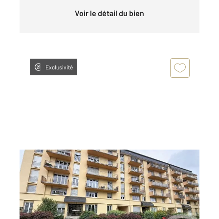
Voir le détail du bien
Exclusivité
GUERET 23
2
77,29 m
, 4 pièces
Ref : 3924
Appartement à vendre
69 900 €