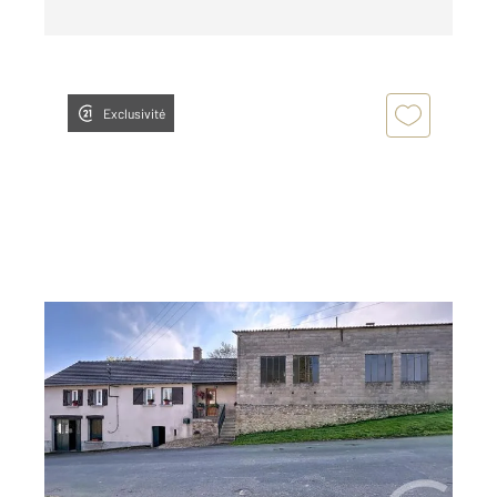
Exclusivité
LA CELLE DUNOISE 23
2
68 m
, 4 pièces
Ref : 3692
Maison à vendre
69 900 €