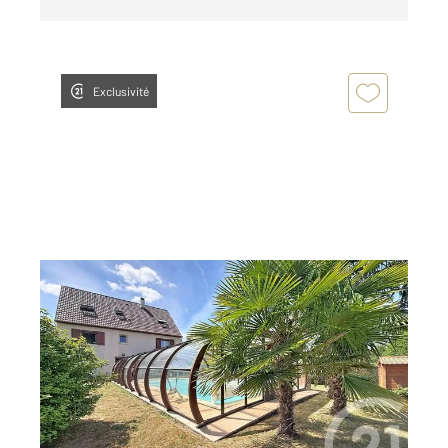
Exclusivité
GUERET 23
2
154 m
, 7 pièces
Ref : 3934
Maison à vendre
255 000 €