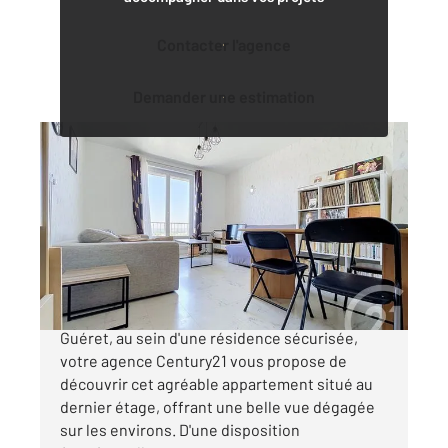
Contacter l'agence
Demander une estimation
GUERET 23
2
53 m
, 3 pièces
Ref : 3629
Appartement F3 à vendre
53 000 €
Idéalement situé au cœur du centre-ville de
Guéret, au sein d'une résidence sécurisée,
votre agence Century21 vous propose de
découvrir cet agréable appartement situé au
dernier étage, offrant une belle vue dégagée
sur les environs. D'une disposition